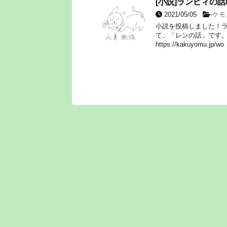
[小説]ランピィの話
2021/05/05
-
ケモ
小説を投稿しました！
て、「レンの話」です
https://kakuyomu.jp/wo