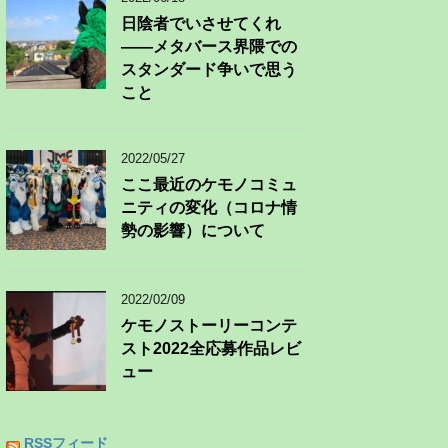
日陰者でいさせてくれ
——メタバース界隈での
スタンダード争いで思う
こと
2022/05/27
ここ最近のケモノコミュ
ニティの変化（コロナ情
勢の影響）について
2022/02/09
ケモノストーリーコンテ
スト2022全応募作品レビ
ュー
RSSフィード