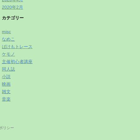
2020年2月
カテゴリー
misc
なめこ
ばけもトレース
ケモノ
主催初心者講座
同人誌
小説
映画
雑文
音楽
ポリシー