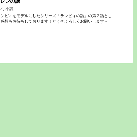
/レンの話
ノ
,
小説
ランピィをモデルにしたシリーズ「ランピィの話」の第２話とし
。感想もお待ちしております！どうぞよろしくお願いします～
 …