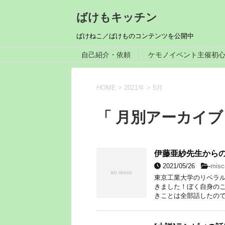
ばけもキッチン
ばけねこ／ばけものコンテンツを公開中
自己紹介・依頼
ケモノイベント主催初
HOME
>
2021年
>
5月
「 月別アーカイブ：
伊藤亜紗先生から
2021/05/26
-
misc
東京工業大学のリベラ
きました！ぼく自身の
きことは全部話したので