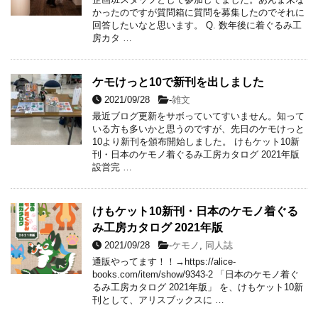
かったのですが質問箱に質問を募集したのでそれに
回答したいなと思います。 Q. 数年後に着ぐるみ工
房カタ …
ケモけっと10で新刊を出しました
2021/09/28
-
雑文
最近ブログ更新をサボっていてすいません。知って
いる方も多いかと思うのですが、先日のケモけっと
10より新刊を頒布開始しました。 けもケット10新
刊・日本のケモノ着ぐるみ工房カタログ 2021年版
設営完 …
けもケット10新刊・日本のケモノ着ぐる
み工房カタログ 2021年版
2021/09/28
-
ケモノ
,
同人誌
通販やってます！！→https://alice-
books.com/item/show/9343-2 「日本のケモノ着ぐ
るみ工房カタログ 2021年版」 を、けもケット10新
刊として、アリスブックスに …