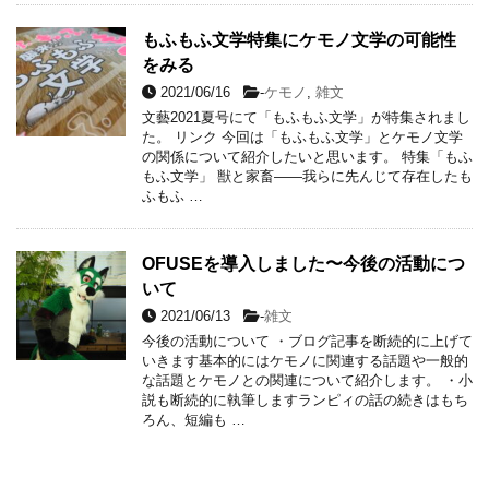
もふもふ文学特集にケモノ文学の可能性
をみる
2021/06/16
-
ケモノ
,
雑文
文藝2021夏号にて「もふもふ文学」が特集されまし
た。 リンク 今回は「もふもふ文学」とケモノ文学
の関係について紹介したいと思います。 特集「もふ
もふ文学」 獣と家畜――我らに先んじて存在したも
ふもふ …
OFUSEを導入しました〜今後の活動につ
いて
2021/06/13
-
雑文
今後の活動について ・ブログ記事を断続的に上げて
いきます基本的にはケモノに関連する話題や一般的
な話題とケモノとの関連について紹介します。 ・小
説も断続的に執筆しますランピィの話の続きはもち
ろん、短編も …