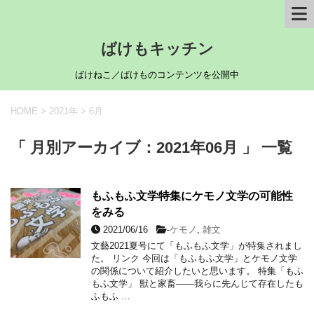
ばけもキッチン
ばけねこ／ばけものコンテンツを公開中
HOME
>
2021年
>
6月
「 月別アーカイブ：2021年06月 」 一覧
もふもふ文学特集にケモノ文学の可能性
をみる
2021/06/16
-
ケモノ
,
雑文
文藝2021夏号にて「もふもふ文学」が特集されまし
た。 リンク 今回は「もふもふ文学」とケモノ文学
の関係について紹介したいと思います。 特集「もふ
もふ文学」 獣と家畜――我らに先んじて存在したも
ふもふ …