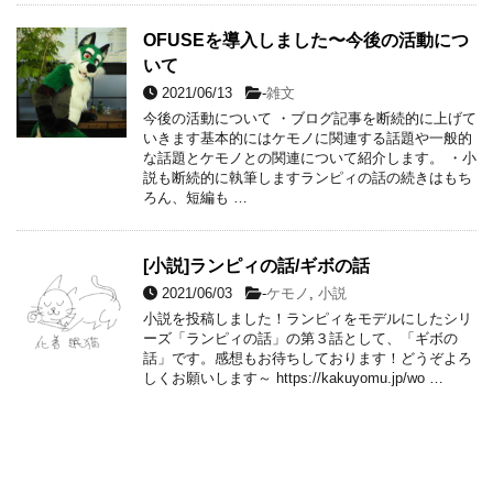
OFUSEを導入しました〜今後の活動につ
いて
2021/06/13
-
雑文
今後の活動について ・ブログ記事を断続的に上げて
いきます基本的にはケモノに関連する話題や一般的
な話題とケモノとの関連について紹介します。 ・小
説も断続的に執筆しますランピィの話の続きはもち
ろん、短編も …
[小説]ランピィの話/ギボの話
2021/06/03
-
ケモノ
,
小説
小説を投稿しました！ランピィをモデルにしたシリ
ーズ「ランピィの話」の第３話として、「ギボの
話」です。感想もお待ちしております！どうぞよろ
しくお願いします～ https://kakuyomu.jp/wo …