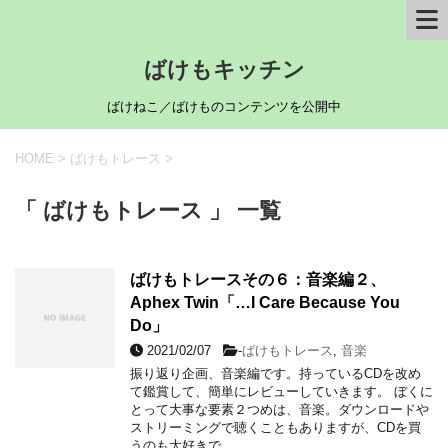
ばけもキッチン
ばけねこ／ばけものコンテンツを公開中
HOME
>
ばけもトレース
>
「 ばけもトレース 」 一覧
ばけもトレースその６：音楽編２、
Aphex Twin「…I Care Because You
Do」
2021/02/07
-
ばけもトレース
,
音楽
振り返り企画、音楽編です。持っているCDを改め
て鑑賞して、簡単にレビューしていきます。 ぼくに
とって大事な要素２つめは、音楽。ダウンロードや
ストリーミングで聴くこともありますが、CDを買
うのも大好きで …