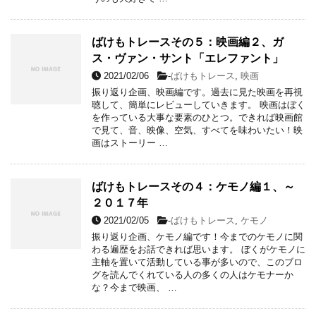
ばけもトレースその５：映画編２、ガ
ス・ヴァン・サント「エレファント」
2021/02/06
-
ばけもトレース
,
映画
振り返り企画、映画編です。過去に見た映画を再視
聴して、簡単にレビューしていきます。 映画はぼく
を作っている大事な要素のひとつ。できれば映画館
で見て、音、映像、空気、すべてを味わいたい！映
画はストーリー …
ばけもトレースその４：ケモノ編１、～
２０１７年
2021/02/05
-
ばけもトレース
,
ケモノ
振り返り企画、ケモノ編です！今までのケモノに関
わる遍歴をお話できれば思います。 ぼくがケモノに
主軸を置いて活動している事が多いので、このブロ
グを読んでくれている人の多くの人はケモナーか
な？今まで映画、 …