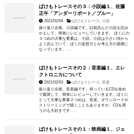
ばけもトレースその３：小説編１、佐藤
正午「アンダーリポート／ブルー」
2021/02/04
-
ばけもトレース
,
小説
振り返り企画、小説編です。以前読んだ小説を読み
かえして、簡単にレビューしていきます。 ぼくにの
３つめの大事な要素は、小説。小説は小さい頃から
よく読んでいて、ぼくの妄想力とか考え方の基礎に
なっています。 …
ばけもトレースその２：音楽編１、エレ
クトロニカについて
2021/02/03
-
ばけもトレース
,
音楽
振り返り企画、音楽編です。持っているCDを改め
て鑑賞して、簡単にレビューしていきます。ぼくに
とって大事な要素２つめは、音楽。ダウンロードや
ストリーミングで聴くこともありますが、CDを買
うのも大好きです …
ばけもトレースその１：映画編１、ジェ